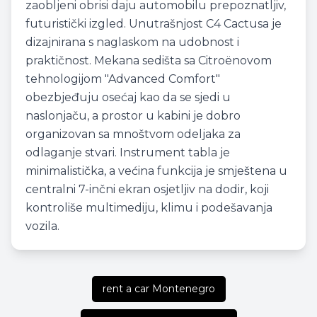
zaobljeni obrisi daju automobilu prepoznatljiv,
futuristički izgled. Unutrašnjost C4 Cactusa je
dizajnirana s naglaskom na udobnost i
praktičnost. Mekana sedišta sa Citroënovom
tehnologijom "Advanced Comfort"
obezbjeđuju osećaj kao da se sjedi u
naslonjaču, a prostor u kabini je dobro
organizovan sa mnoštvom odeljaka za
odlaganje stvari. Instrument tabla je
minimalistička, a većina funkcija je smještena u
centralni 7-inčni ekran osjetljiv na dodir, koji
kontroliše multimediju, klimu i podešavanja
vozila.
rent a car Montenegro