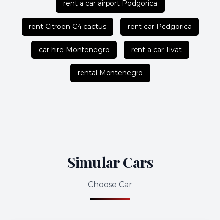
rent a car airport Podgorica
rent Citroen C4 cactus
rent car Podgorica
car hire Montenegro
rent a car Tivat
rental Montenegro
Simular Cars
Choose Car