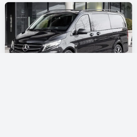
Mercedes Vito
€115
/day
Book now