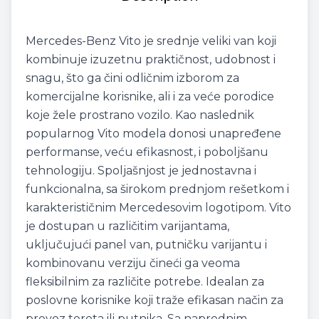
Mercedes-Benz Vito je srednje veliki van koji
kombinuje izuzetnu praktičnost, udobnost i
snagu, što ga čini odličnim izborom za
komercijalne korisnike, ali i za veće porodice
koje žele prostrano vozilo. Kao naslednik
popularnog Vito modela donosi unapređene
performanse, veću efikasnost, i poboljšanu
tehnologiju. Spoljašnjost je jednostavna i
funkcionalna, sa širokom prednjom rešetkom i
karakterističnim Mercedesovim logotipom. Vito
je dostupan u različitim varijantama,
uključujući panel van, putničku varijantu i
kombinovanu verziju čineći ga veoma
fleksibilnim za različite potrebe. Idealan za
poslovne korisnike koji traže efikasan način za
prevoz tereta ili putnika. Sa naprednim