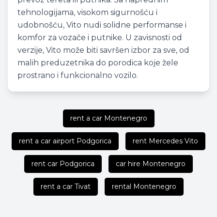
tehnologijama, visokom sigurnošću i
udobnošću, Vito nudi solidne performanse i
komfor za vozače i putnike. U zavisnosti od
verzije, Vito može biti savršen izbor za sve, od
malih preduzetnika do porodica koje žele
prostrano i funkcionalno vozilo.
rent a car Montenegro
rent a car airport Podgorica
rent Mercedes Vito
rent car Podgorica
car hire Montenegro
rent a car Tivat
rental Montenegro